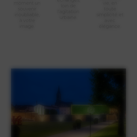
moment un
vie, en
loin de
souvenir
toute
l’agitation
inoubliable,
simplicité et
urbaine.
à votre
avec
image.
élégance.