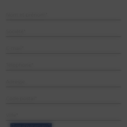
Nom et prénom*
Société*
E-mail*
Téléphone*
Adresse
Code postal*
Ville*
Type d'événement*