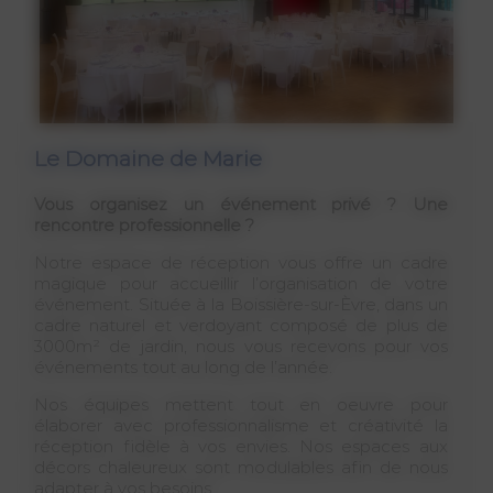
Le Domaine de Marie
Vous organisez un événement privé ? Une
rencontre professionnelle ?
Notre espace de réception vous offre un cadre
magique pour accueillir l’organisation de votre
événement. Située à la Boissière-sur-Èvre, dans un
cadre naturel et verdoyant composé de plus de
3000m² de jardin, nous vous recevons pour vos
événements tout au long de l’année.
Nos équipes mettent tout en oeuvre pour
élaborer avec professionnalisme et créativité la
réception fidèle à vos envies. Nos espaces aux
décors chaleureux sont modulables afin de nous
adapter à vos besoins.