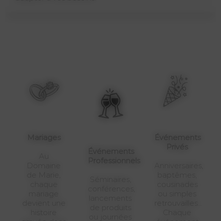
Mariages
Événements
Privés
Événements
Au
Professionnels
Domaine
Anniversaires,
de Marie,
baptêmes,
Séminaires,
chaque
cousinades
conférences,
mariage
ou simples
lancements
devient une
retrouvailles…
de produits
histoire
Chaque
ou journées