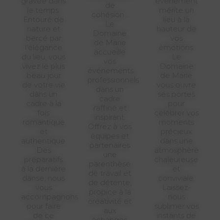
gravée dans
événement
de
le temps.
mérite un
cohésion…
Entouré de
lieu à la
Le
nature et
hauteur de
Domaine
bercé par
vos
de Marie
l’élégance
émotions.
accueille
du lieu, vous
Le
vos
vivez le plus
Domaine
événements
beau jour
de Marie
professionnels
de votre vie
vous ouvre
dans un
dans un
ses portes
cadre
cadre à la
pour
raffiné et
fois
célébrer vos
inspirant.
romantique
moments
Offrez à vos
et
précieux
équipes et
authentique.
dans une
partenaires
Des
atmosphère
une
préparatifs
chaleureuse
parenthèse
à la dernière
et
de travail et
danse, nous
conviviale.
de détente,
vous
Laissez-
propice à la
accompagnons
nous
créativité et
pour faire
sublimer vos
aux
de ce
instants de
échanges,