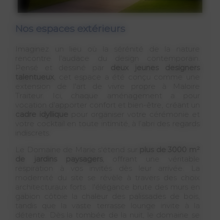
Nos espaces extérieurs
Imaginez un lieu où la sérénité de la nature
rencontre l'audace du design contemporain.
Pensé et dessiné par
deux jeunes designers
talentueux
, cet espace a été conçu comme une
extension de l'art de vivre propre à Maloire
Traiteur. Ici, chaque aménagement a pour
vocation d'apporter confort et bien-être, créant un
cadre idyllique
pour organiser votre cérémonie et
votre cocktail en toute intimité, à l’abri des regards
indiscrets.
Le Domaine de Marie s'étend sur
plus de 3000 m²
de jardins paysagers
, offrant une véritable
respiration à vos invités dès leur arrivée. La
modernité du site se révèle à travers des choix
architecturaux forts : l'élégance brute des murs en
gabion côtoie la chaleur des palissades de bois,
tandis que la vaste terrasse lounge invite à la
détente. Dès la tombée de la nuit, le domaine se