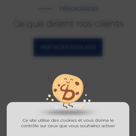
TÉMOIGNAGES
Ce que disent nos clients
PARTAGER MON AVIS
Ce site utilise des cookies et vous donne le
contrôle sur ceux que vous souhaitez activer