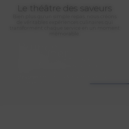
Le théâtre des saveurs
Bien plus qu'un simple repas, nous créons
de véritables expériences culinaires qui
transforment chaque service en un moment
mémorable.
Brunch
Déjeuner
Dîner
Douceurs matinales & plaisirs
Cocktails
gourmands à partager
Fraîcheur, équilibre et saveurs de
saison
Élégance culinaire pour vos soirées
d’exception
Bouchées raffinées & instants festifs
sur mesure