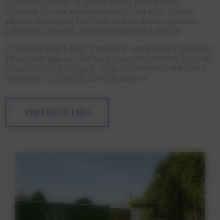
authentique de la pierre et du bois à une
décoration contemporaine et raffinée. Hauts
plafonds voûtés, lumière naturelle et volumes
généreux créent une atmosphère unique.
Un cadre idéal pour accueillir vos événements les
plus prestigieux, dans un environnement à la fois
chaleureux et élégant. Capacité modulable pour
s'adapter à chaque configuration.
VISITER LE LIEU